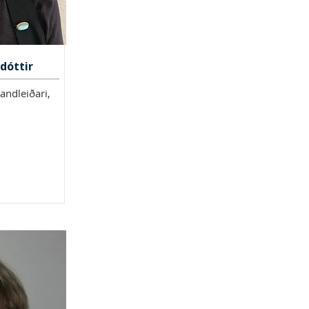
dóttir
andleiðari,