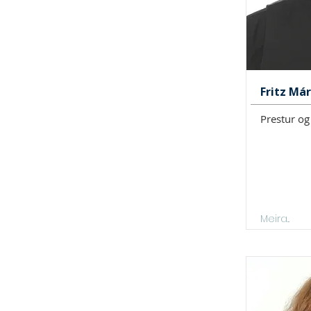
Fritz Má
Prestur og
Meira...