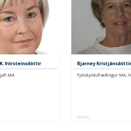
K. Þórsteinsdóttir
Bjarney Kristjánsdótti
jafi MA
Fjölskyldufræðingur MA, h
Meira...