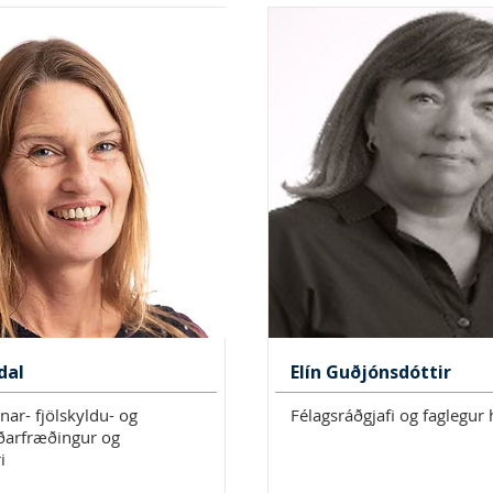
dal
Elín Guðjónsdóttir
ar- fjölskyldu- og
Félagsráðgjafi og faglegur 
ðarfræðingur og
i