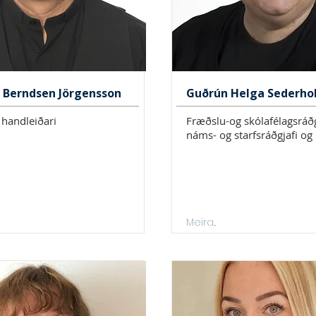
r Berndsen Jörgensson
Guðrún Helga Sederho
 handleiðari
Fræðslu-og skólafélagsráðg
náms- og starfsráðgjafi og
Meira...