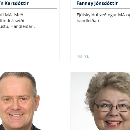
tín Karsdóttir
Fanney Jónsdóttir
afi MA. Með
Fjölskyldufræðingur MA o
tindi á sviði
handleiðari
ustu. Handleiðari.
Meira...