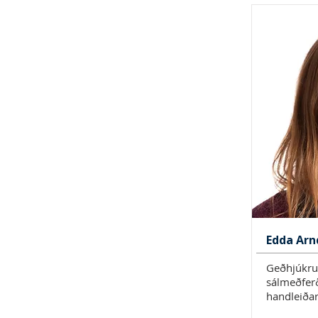
Edda Arn
Geðhjúkrun
sálmeðfer
handleiðar