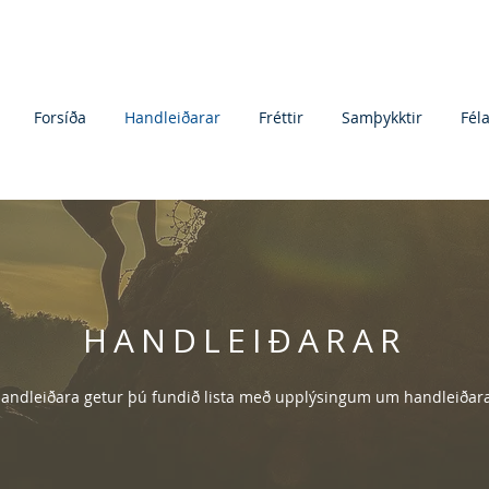
Forsíða
Handleiðarar
Fréttir
Samþykktir
Fél
HANDLEIÐARAR
 handleiðara getur þú fundið lista með upplýsingum um handleiðar