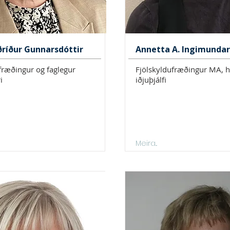
ríður Gunnarsdóttir
Annetta A. Ingimundar
fræðingur og faglegur
Fjölskyldufræðingur MA, h
i
iðjuþjálfi
Meira...