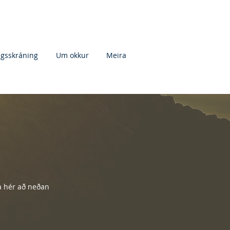
agsskráning
Um okkur
Meira
a hér að neðan