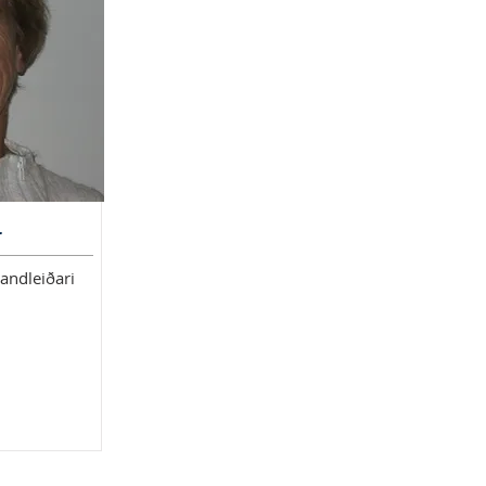
r
andleiðari