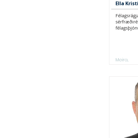
Ella Kris
Félagsrágj
sérfræðirét
félagsþjón
Meira...