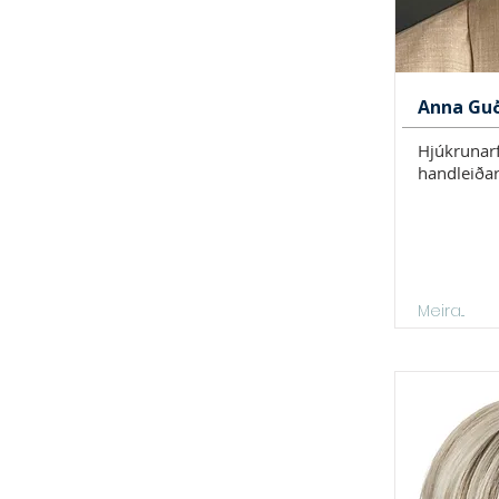
Anna Guð
Hjúkrunar
handleiðar
Meira...