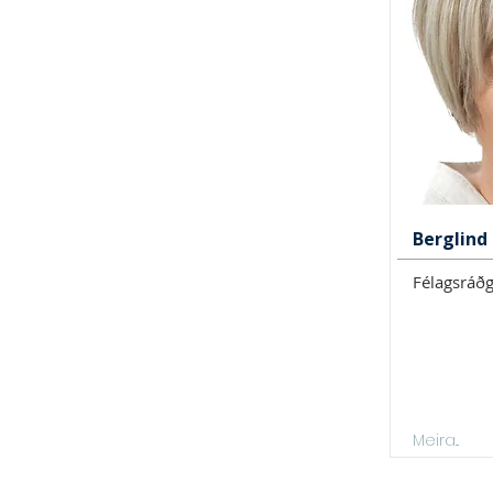
Berglind 
Félagsráðg
Meira...