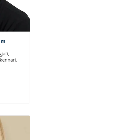
lm
jafi,
 kennari.