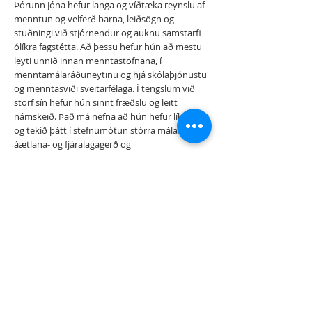
Þórunn Jóna hefur langa og víðtæka reynslu af
menntun og velferð barna, leiðsögn og
stuðningi við stjórnendur og auknu samstarfi
ólíkra fagstétta. Að þessu hefur hún að mestu
leyti unnið innan menntastofnana, í
menntamálaráðuneytinu og hjá skólaþjónustu
og menntasviði sveitarfélaga. Í tengslum við
störf sín hefur hún sinnt fræðslu og leitt
námskeið. Það má nefna að hún hefur líka stýrt
og tekið þátt í stefnumótun stórra málaflokka,
áætlana- og fjáralagagerð og
endurskipulagningu skipulagsheilda.
thorunnjona@gmail.com
845-8458
Staðsetning
Handleiðslufélag Íslands
Kennitala:
520700-3310
​Svalbarð 9,
220 Hafnarfirði