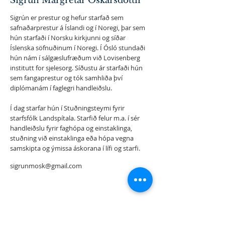
Sigrún Margrétar Óskarsdóttir
Sigrún er prestur og hefur starfað sem
safnaðarprestur á Íslandi og í Noregi, þar sem
hún starfaði í Norsku kirkjunni og síðar
Íslenska söfnuðinum í Noregi. Í Ósló stundaði
hún nám í sálgæslufræðum við Lovisenberg
institutt for sjelesorg. Síðustu ár starfaði hún
sem fangaprestur og tók samhliða því
diplómanám í faglegri handleiðslu.
Í dag starfar hún í Stuðningsteymi fyrir
starfsfólk Landspítala. Starfið felur m.a. í sér
handleiðslu fyrir faghópa og einstaklinga,
stuðning við einstaklinga eða hópa vegna
samskipta og ýmissa áskorana í lífi og starfi.
sigrunmosk@gmail.com
Staðsetning