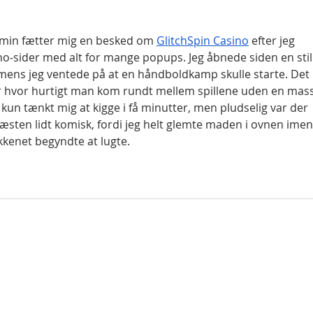
 min fætter mig en besked om 
GlitchSpin Casino
 efter jeg 
o-sider med alt for mange popups. Jeg åbnede siden en stil
ns jeg ventede på at en håndboldkamp skulle starte. Det 
ar hvor hurtigt man kom rundt mellem spillene uden en mas
g kun tænkt mig at kigge i få minutter, men pludselig var der 
næsten lidt komisk, fordi jeg helt glemte maden i ovnen imen
kenet begyndte at lugte.
g
s
Skilmálar