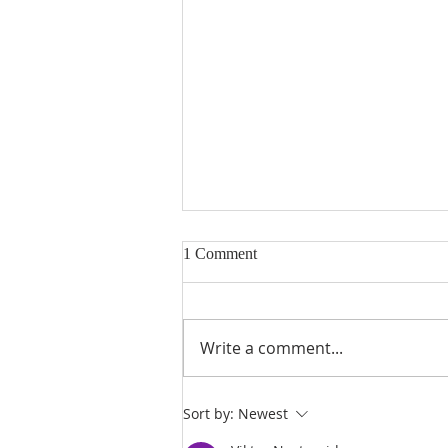
1 Comment
Write a comment...
ANSE Summer University 2027
Sort by:
Newest
- Iceland