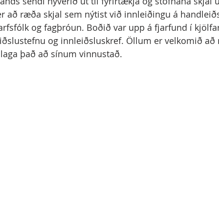
ands sendi nýverið út til fyrirtækja og stofnana skjal
r að ræða skjal sem nýtist við innleiðingu á handleiðs
tarfsfólk og fagþróun. Boðið var upp á fjarfund í kjölf
eiðslustefnu og innleiðsluskref. Öllum er velkomið að 
aðlaga það að sínum vinnustað. 