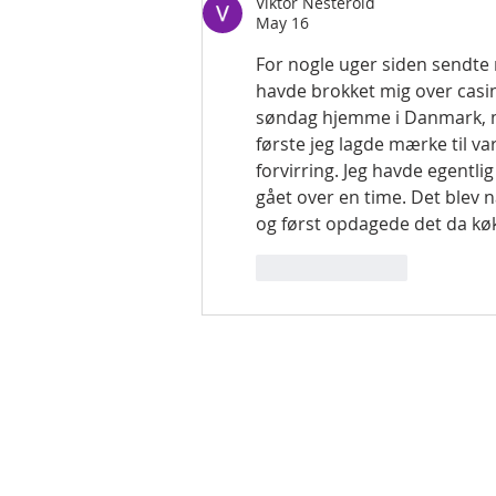
Viktor Nesteroid
May 16
For nogle uger siden sendte
havde brokket mig over casin
søndag hjemme i Danmark, me
første jeg lagde mærke til v
forvirring. Jeg havde egentli
gået over en time. Det blev 
og først opdagede det da køk
Like
Reply
Staðsetnin
Handleiðslufélag Ísland
Kennitala: 520700-3310
​Svalbarð 9,