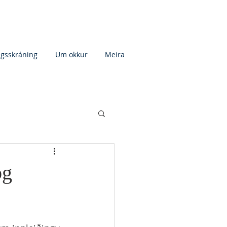
agsskráning
Um okkur
Meira
og