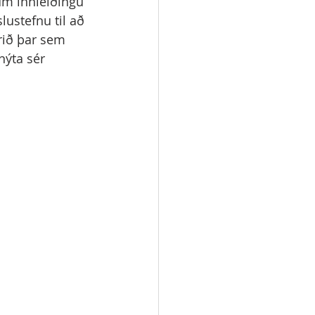
 um innleiðingu 
lustefnu til að 
arið þar sem 
nýta sér 