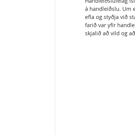
Handleiðslufélag Ísl
á handleiðslu. Um e
efla og styðja við s
farið var yfir handl
skjalið að vild og 