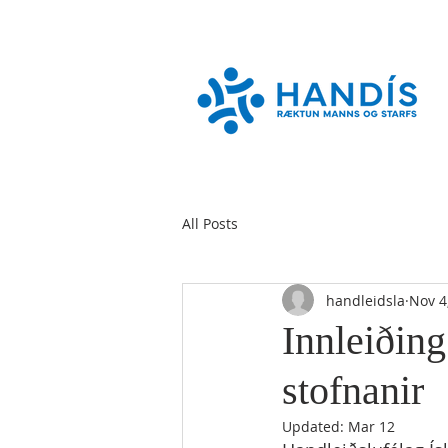
All Posts
handleidsla
Nov 4
Innleiðing
stofnanir
Updated:
Mar 12