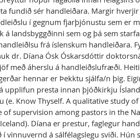
ta fundið sér handleiðara. Margir hverjir 
dleiðslu í gegnum fjarþjónustu sem er m
ólk á landsbyggðinni sem og þá sem starfa
á handleiðlsu frá íslenskum handleiðara. 
lauk dr. Díana Ósk Óskarsdóttir doktorsn
jöf með áherslu á handleiðslufræði. Heiti
gerðar hennar er Þekktu sjálfa/n þig. Eig
 upplifun presta innan þjóðkirkju Ísland
u (e. Know Thyself. A qualitative study of
 of supervision among pastors in the Na
Iceland). Díana er prestur, faglegur hand
 í vinnuvernd á sálfélagslegu sviði. Hún 