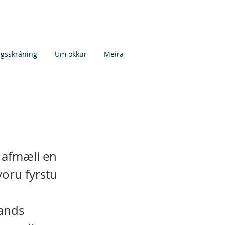
agsskráning
Um okkur
Meira
a afmæli en
voru fyrstu
ands