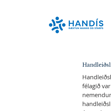
Handleiðsl
Handleiðsl
félagið va
nemendur 
handleiðs