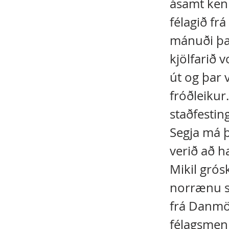
ásamt ken
félagið fr
mánuði þar
kjölfarið 
út og þar
fróðleiku
staðfesting
Segja má þ
verið að ha
Mikil grós
norrænu s
frá Danmör
félagsmenn.