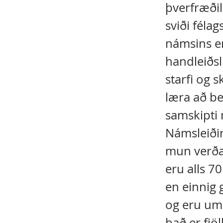
þverfræðil
sviði féla
námsins er
handleiðsl
starfi og 
læra að be
samskipti 
Námsleiði
mun verða 
eru alls 7
en einnig
og eru um 
það er fjö