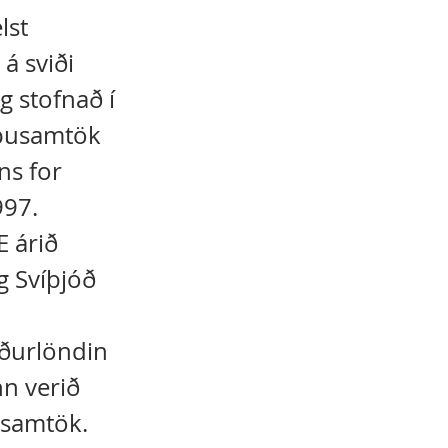
lst
á sviði
ig stofnað í
ópusamtök
ns for
997.
E árið
g Svíþjóð
rðurlöndin
n verið
ssamtök.