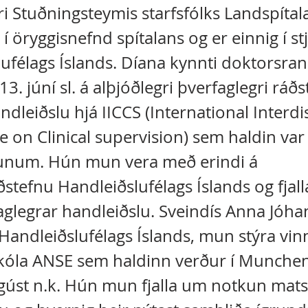
ri Stuðningsteymis starfsfólks Landspíta
a í öryggisnefnd spítalans og er einnig í st
ufélags Íslands. Díana kynnti doktorsra
13. júní sl. á alþjóðlegri þverfaglegri rá
ndleiðslu hjá IICCS (International Interdi
 on Clinical supervision) sem haldin var 
unum. Hún mun vera með erindi á
stefnu Handleiðslufélags Íslands og fjal
aglegrar handleiðslu. Sveindís Anna Jóha
andleiðslufélags Íslands, mun stýra vin
óla ANSE sem haldinn verður í Munche
ágúst n.k. Hún mun fjalla um notkun matsl