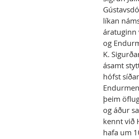
Gústavsdó
líkan nám
áratuginn 
og Endurm
K. Sigurða
ásamt sty
hófst síða
Endurmenn
þeim öflug
og áður sa
kennt við 
hafa um 1