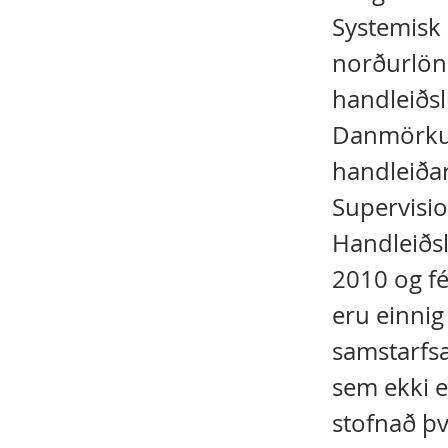
Systemisk 
norðurlönd
handleiðslu
Danmörku l
handleiðar
Supervisio
Handleiðsl
2010 og fé
eru einnig
samstarfs
sem ekki e
stofnað þv