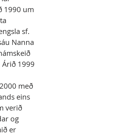
ið 1990 um
ta
ngsla sf.
 sáu Nanna
u námskeið
 Árið 1999
ð 2000 með
ands eins
m verið
dar og
ið er