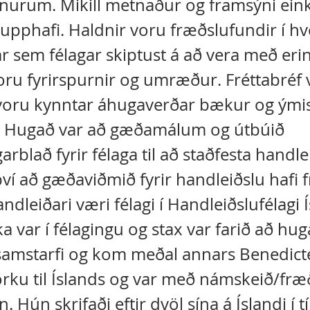
nurum. Mikill metnaður og framsýni ein
á upphafi. Haldnir voru fræðslufundir í h
 sem félagar skiptust á að vera með erin
voru fyrirspurnir og umræður. Fréttabréf 
 voru kynntar áhugaverðar bækur og ými
r. Hugað var að gæðamálum og útbúið
arblað fyrir félaga til að staðfesta handle
ví að gæðaviðmið fyrir handleiðslu hafi 
ndleiðari væri félagi í Handleiðslufélagi 
ka var í félagingu og stax var farið að hug
amstarfi og kom meðal annars Benedicte 
ku til Íslands og var með námskeið/fræð
 Hún skrifaði eftir dvöl sína á Íslandi í t