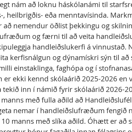
egt nám að loknu háskólanámi til starfsr
gs-, heilbrigðis- eða menntavísinda. Mark
 að nemendur öðlist þekkingu og skilnin
ufræðum og færni til að veita handleiðslu
skipuleggja handleiðslukerfi á vinnustað
ita kerfisnálgun og dýnamískri sýn til að s
milli einstaklinga, faghópa og í stofnanas
n er ekki kennd skólaárið 2025-2026 en 
tekið inn í námið fyrir skólaárið 2026-20
0 manns með fulla aðild að Handleiðslufél
 geta nemar í handleiðslufræðum fengið 
10 manns með slíka aðild. Óhætt er að s
lbreyttur hópur fagaðila innan félagsins og