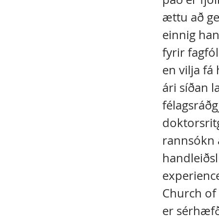
ættu að ge
einnig han
fyrir fagf
en vilja f
ári síðan 
félagsráðg
doktorsrit
rannsókn á
handleiðsl
experience
Church of 
er sérhæfð