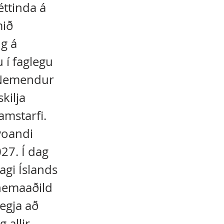
éttinda á
mið
g á
 í faglegu
. Nemendur
kilja
amstarfi.
voandi
27. Í dag
agi Íslands
nemaaðild
egja að
 allir