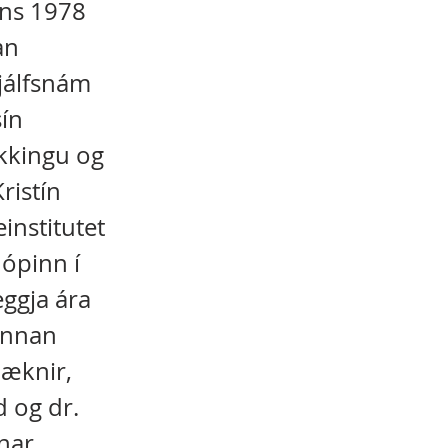
ins 1978
an
sjálfsnám
sín
ekkingu og
ristín
einstitutet
hópinn í
eggja ára
innan
læknir,
 og dr.
ínar