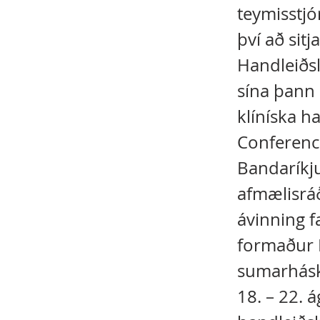
teymisstjó
því að sitj
Handleiðsl
sína þann 
klíníska ha
Conference
Bandaríkj
afmælisráð
ávinning f
formaður H
sumarhásk
18. – 22. 