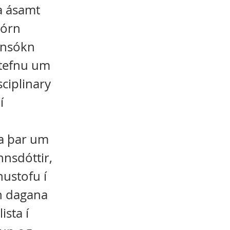
la ásamt
jórn
nnsókn
ðstefnu um
sciplinary
í
la þar um
nnsdóttir,
nustofu í
n dagana
ista í