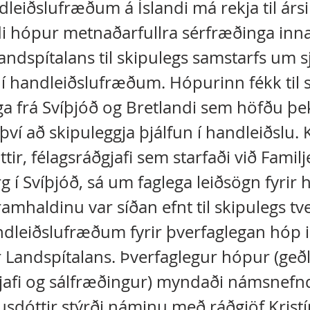
leiðslufræðum á Íslandi má rekja til árs
di hópur metnaðarfullra sérfræðinga inn
andspítalans til skipulegs samstarfs um 
 í handleiðslufræðum. Hópurinn fékk til 
a frá Svíþjóð og Bretlandi sem höfðu þ
því að skipuleggja þjálfun í handleiðslu. K
ir, félagsráðgjafi sem starfaði við Familj
g í Svíþjóð, sá um faglega leiðsögn fyrir 
framhaldinu var síðan efnt til skipulegs tv
ndleiðslufræðum fyrir þverfaglegan hóp 
 Landspítalans. Þverfaglegur hópur (geð
jafi og sálfræðingur) myndaði námsnefnd
íusdóttir stýrði náminu með ráðgjöf Krist