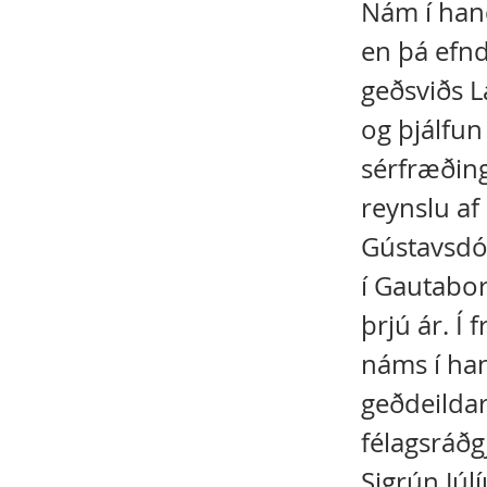
Nám í hand
en þá efn
geðsviðs L
og þjálfun
sérfræðing
reynslu af 
Gústavsdótt
í Gautabor
þrjú ár. Í 
náms í ha
geðdeildar
félagsráðg
Sigrún Júl