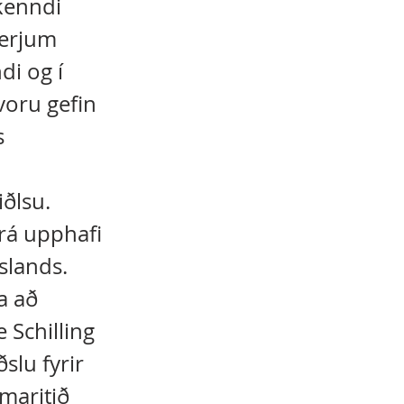
kenndi
verjum
di og í
voru gefin
s
iðlsu.
frá upphafi
Íslands.
a að
Schilling
slu fyrir
ímaritið