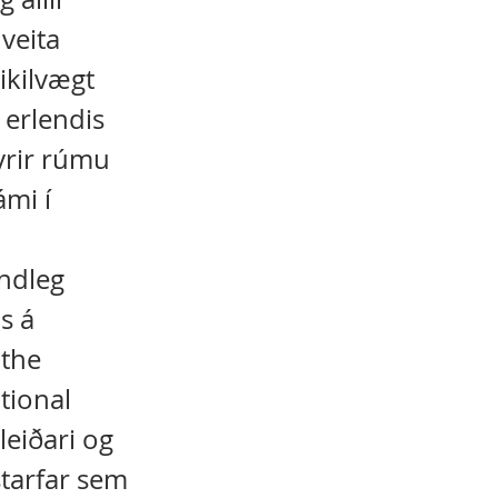
veita
ikilvægt
 erlendis
Fyrir rúmu
ámi í
indleg
s á
 the
tional
leiðari og
starfar sem