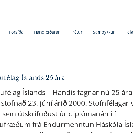
Forsíða
Handleiðarar
Fréttir
Samþykktir
Fél
ufélag Íslands 25 ára
ufélag Íslands – Handís fagnar nú 25 ár
r stofnað 23. júní árið 2000. Stofnfélagar 
sem útskrifuðust úr diplómanámi í
lufræðum frá Endurmenntun Háskóla Ísl