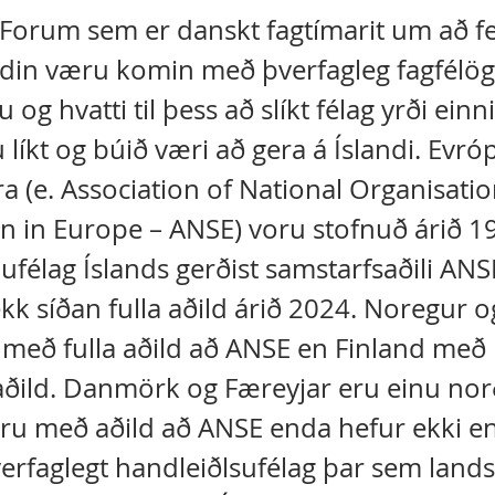
Forum sem er danskt fagtímarit um að fe
in væru komin með þverfagleg fagfélög 
 og hvatti til þess að slíkt félag yrði einn
íkt og búið væri að gera á Íslandi. Evr
a (e. Association of National Organisatio
n in Europe – ANSE) voru stofnuð árið 1
ufélag Íslands gerðist samstarfsaðili ANS
kk síðan fulla aðild árið 2024. Noregur o
 með fulla aðild að ANSE en Finland með
aðild. Danmörk og Færeyjar eru einu no
ru með aðild að ANSE enda hefur ekki en
erfaglegt handleiðlsufélag þar sem land