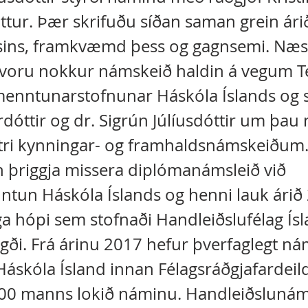
ttur. Þær skrifuðu síðan saman grein ár
sins, framkvæmd þess og gagnsemi. Næs
voru nokkur námskeið haldin á vegum Te
enntunarstofnunar Háskóla Íslands og
rdóttir og dr. Sigrún Júlíusdóttir um þa
ttri kynningar- og framhaldsnámskeiðum.
n þriggja missera diplómanámsleið við
tun Háskóla Íslands og henni lauk ári
a hópi sem stofnaði Handleiðslufélag Ísl
gði. Frá árinu 2017 hefur þverfaglegt ná
Háskóla Ísland innan Félagsráðgjafardeil
00 manns lokið náminu. Handleiðslunám