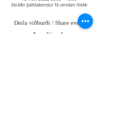
Skráðir þátttakendur fá sendan hlekk
Deila viðburði / Share event
Staðsetning
Handleiðslufélag Íslands
Kennitala:
520700-3310
​Svalbarð 9,
220 Hafnarfirði
handleidsla(at)gmail.com
Skilmálar
Persónuvernd