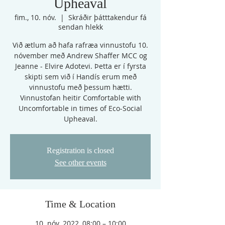
Upheaval
fim., 10. nóv.
  |  
Skráðir þátttakendur fá
sendan hlekk
Við ætlum að hafa rafræa vinnustofu 10.
nóvember með Andrew Shaffer MCC og
Jeanne - Elvire Adotevi. Þetta er í fyrsta
skipti sem við í Handís erum með
vinnustofu með þessum hætti.
Vinnustofan heitir Comfortable with
Uncomfortable in times of Eco-Social
Upheaval.
Registration is closed
See other events
Time & Location
10. nóv. 2022, 08:00 – 10:00