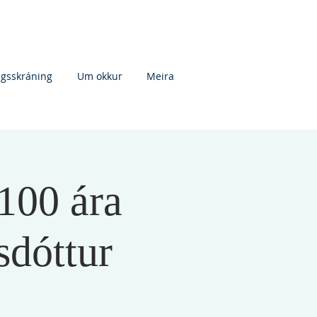
agsskráning
Um okkur
Meira
 100 ára
sdóttur