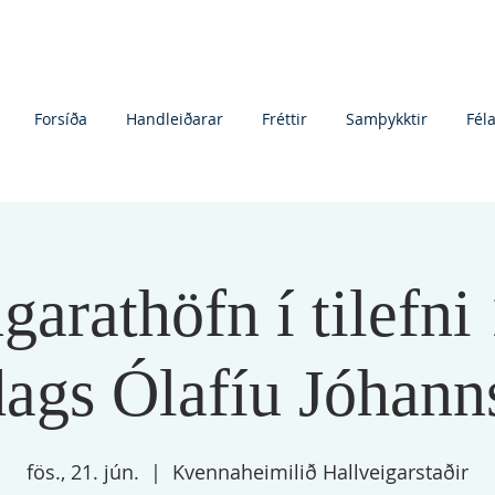
Forsíða
Handleiðarar
Fréttir
Samþykktir
Fél
arathöfn í tilefni
ags Ólafíu Jóhann
fös., 21. jún.
  |  
Kvennaheimilið Hallveigarstaðir