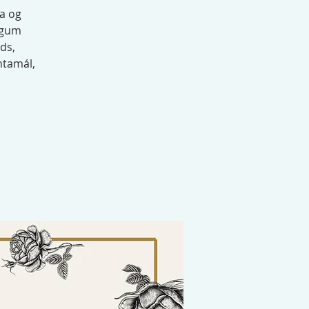
na og
vegum
ds,
ntamál,