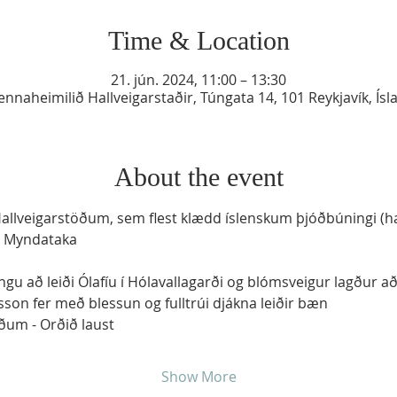
Time & Location
21. jún. 2024, 11:00 – 13:30
ennaheimilið Hallveigarstaðir, Túngata 14, 101 Reykjavík, Ísl
About the event
 Hallveigarstöðum, sem flest klædd íslenskum þjóðbúningi (h
 - Myndataka
ngu að leiði Ólafíu í Hólavallagarði og blómsveigur lagður a
on fer með blessun og fulltrúi djákna leiðir bæn
öðum - Orðið laust
Show More