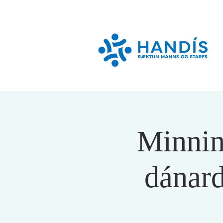
Minning
dánard