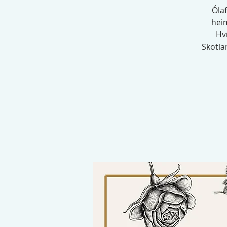
Ólaf
heim
Hv
Skotla