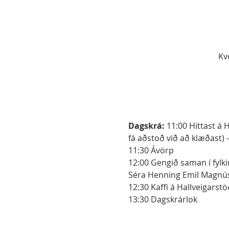
Kv
Dagskrá:
 11:00 Hittast á
fá aðstoð við að klæðast)
11:30 Ávörp
12:00 Gengið saman í fylki
Séra Henning Emil Magnúss
12:30 Kaffi á Hallveigarst
13:30 Dagskrárlok