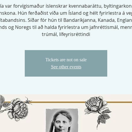
ía var forvígismaður íslenskrar kvennabaráttu, byltingarko
skona. Hún ferðaðist víða um Ísland og hélt fyrirlestra á 
ítabandsins. Síðar fór hún til Bandaríkjanna, Kanada, Englan
nds og Noregs til að halda fyrirlestra um jafnréttismál, men
trúmál, lífeyrisréttindi
Tickets are not on sale
See other events