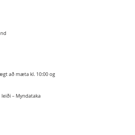
and
ægt að mæta kl. 10:00 og 
ð leiði – Myndataka