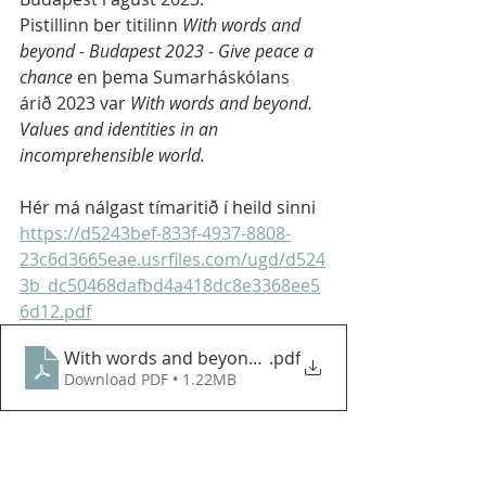
Pistillinn ber titilinn 
With words and 
beyond - Budapest 2023 - Give peace a 
chance
 en þema Sumarháskólans 
árið 2023 var 
With words and beyond. 
Values and identities in an 
incomprehensible world. 
Hér má nálgast tímaritið í heild sinni
https://d5243bef-833f-4937-8808-
23c6d3665eae.usrfiles.com/ugd/d524
3b_dc50468dafbd4a418dc8e3368ee5
6d12.pdf
With words and beyond - Budapest 2023
.pdf
Download PDF • 1.22MB