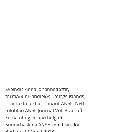
Sveindís Anna Jóhannsdóttir, 
formaður Handleiðslufélags Íslands, 
ritar fasta pistla í Tímarit ANSE. Nýtt 
tölublað ANSE Journal Vol. 8 var að 
koma út og er það helgað 
Sumarháskóla ANSE sem fram fór í 
Budapest í ágúst 2023. 