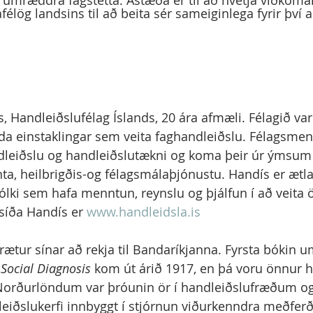
m umræddra fagstétta. Ástæða er til að hvetja viðkoman
afélög landsins til að beita sér sameiginlega fyrir því a
, Handleiðslufélag Íslands, 20 ára afmæli. Félagið var
da einstaklingar sem veita faghandleiðslu. Félagsme
ndleiðslu og handleiðslutækni og koma þeir úr ýmsum 
a, heilbrigðis-og félagsmálaþjónustu. Handís er ætla
lki sem hafa menntun, reynslu og þjálfun í að veita
síða Handís er 
www.handleidsla.is
rætur sínar að rekja til Bandaríkjanna. Fyrsta bókin u
 
Social Diagnosis
 kom út árið 1917, en þá voru önnur 
 Norðurlöndum var þróunin ör í handleiðslufræðum og 
leiðslukerfi innbyggt í stjórnun viðurkenndra meðfer