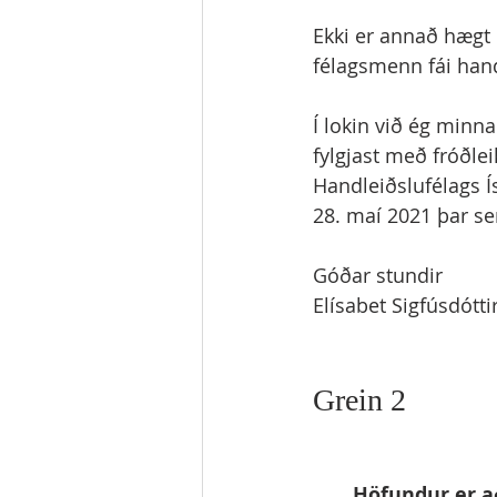
Ekki er annað hægt e
félagsmenn fái hand
Í lokin við ég minn
fylgjast með fróðl
Handleiðslufélags Í
28. maí 2021 þar se
Góðar stundir 
Elísabet Sigfúsdótti
Grein 2
Höfundur er að