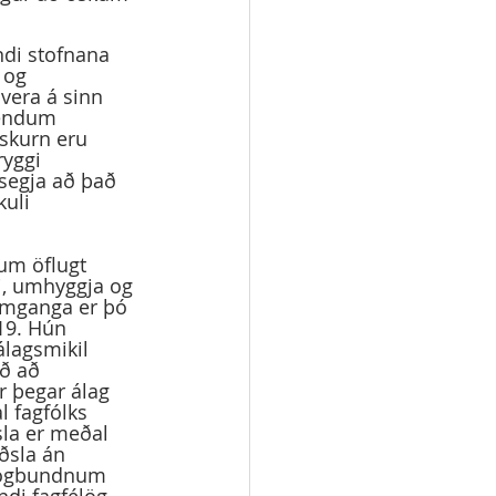
 og 
 vera á sinn 
nendum 
skurn eru 
yggi 
 segja að það 
uli 
i, umhyggja og 
ramganga er þó 
19. Hún 
lagsmikil 
ið að 
r þegar álag 
 fagfólks 
sla er meðal 
ðsla án 
 lögbundnum 