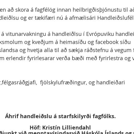
n að skora á fagfélög innan heilbrigðisþjónustu til að 
leiðlsu og er tækifæri nú á afmælisári Handleiðslufél
a á vitunarvakningu á handleiðlsu í Evrópuviku handle
eiksmolum og kveðjum á heimasíðu og facebook síðu 
slandsa og hvetja alla til að sækja ráðstefnu á vegum 
m erlendir fyrirlesarar verða bæði með fyrirlestra og 
r,félgasráðgjafi,  fjölskylufræðingur, og handleiðari
Áhrif handleiðslu á starfskilyrði fagfólks. 
Höf: Kristín Lilliendahl 
junkt við menntavísindasvið Háskóla Íslands og s