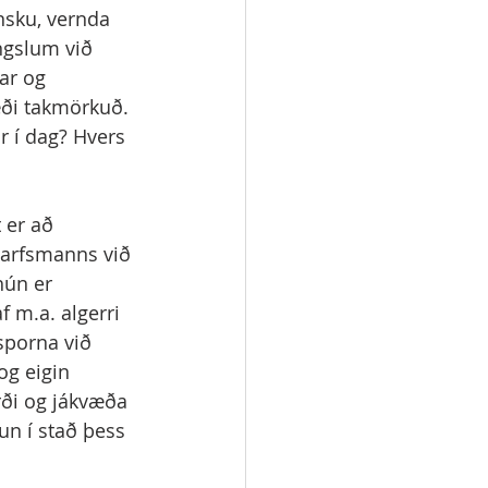
nsku, vernda 
ngslum við 
ar og 
æði takmörkuð. 
r í dag? Hvers 
 er að 
tarfsmanns við 
hún er 
f m.a. algerri 
sporna við 
og eigin 
rði og jákvæða 
n í stað þess 