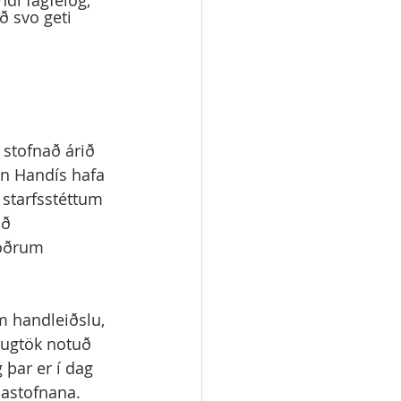
di fagfélög, 
ð svo geti 
 stofnað árið 
nn Handís hafa 
starfsstéttum 
ð 
 öðrum 
m handleiðslu, 
hugtök notuð 
þar er í dag 
ðastofnana. 