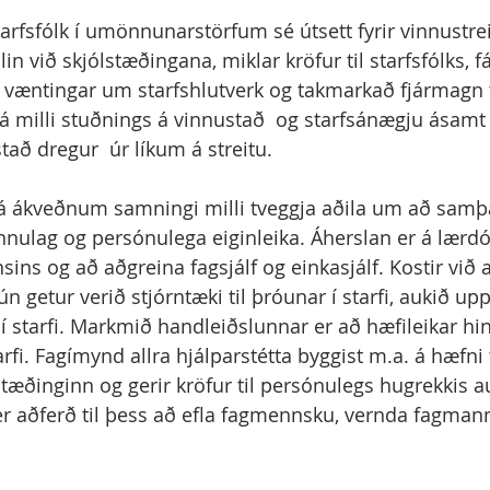
tarfsfólk í umönnunarstörfum sé útsett fyrir vinnustre
in við skjólstæðingana, miklar kröfur til starfsfólks, f
r væntingar um starfshlutverk og takmarkað fjármagn t
 á milli stuðnings á vinnustað  og starfsánægju ásamt 
að dregur  úr líkum á streitu.
 á ákveðnum samningi milli tveggja aðila um að samþ
innulag og persónulega eiginleika. Áherslan er á lærd
ins og að aðgreina fagsjálf og einkasjálf. Kostir við a
n getur verið stjórntæki til þróunar í starfi, aukið up
 í starfi. Markmið handleiðslunnar er að hæfileikar hi
 starfi. Fagímynd allra hjálparstétta byggist m.a. á hæfni 
tæðinginn og gerir kröfur til persónulegs hugrekkis au
er aðferð til þess að efla fagmennsku, vernda fagmann