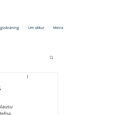
agsskráning
Um okkur
Meira
s
alausu 
tefna 