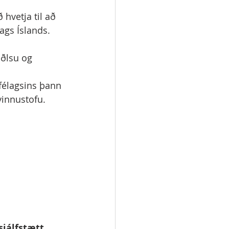
hvetja til að 
ags Íslands.
iðlsu og 
félagsins þann 
vinnustofu. 
jálfstætt 