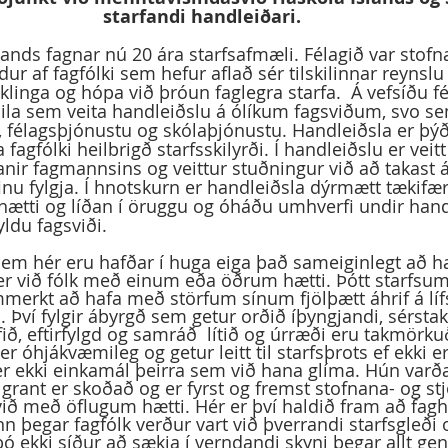
starfandi handleiðari. 
ands fagnar nú 20 ára starfsafmæli. Félagið var stofna
 af fagfólki sem hefur aflað sér tilskilinnar reynslu o
klinga og hópa við þróun faglegra starfa.  Á vefsíðu f
 aðila sem veita handleiðslu á ólíkum fagsviðum, svo s
, félagsþjónustu og skólaþjónustu. Handleiðsla er þýð
 fagfólki heilbrigð starfsskilyrði. Í handleiðslu er veit
nir fagmannsins og veittur stuðningur við að takast á
nu fylgja. Í hnotskurn er handleiðsla dýrmætt tækifæri
shætti og líðan í öruggu og óháðu umhverfi undir hand
ldu fagsviði.   
 er við fólk með einum eða öðrum hætti. Þótt starfsum
mmerkt að hafa með störfum sínum fjölþætt áhrif á lí
 Því fylgir ábyrgð sem getur orðið íþyngjandi, sérstak
rfið, eftirfylgd og samráð  lítið og úrræði eru takmörku
 óhjákvæmileg og getur leitt til starfsþrots ef ekki er
 er ekki einkamál þeirra sem við hana glíma. Hún varða
grant er skoðað og er fyrst og fremst stofnana- og st
ið með öflugum hætti. Hér er því haldið fram að fagh
n þegar fagfólk verður vart við þverrandi starfsgleði 
þó ekki síður að sækja í verndandi skyni þegar allt g