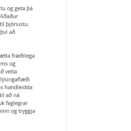
itu og geta þá 
áliðaður 
il þjónustu. 
því að 
ætta fræðilega 
óms og 
ð veita 
plýsingaflæði 
ns handleidda 
til að ná 
k faglegrar 
inn og tryggja 