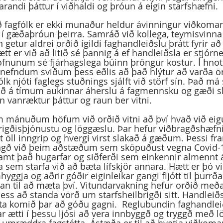
arandi þáttur í viðhaldi og þróun á eigin starfshæfni.  
ur í gæðaþróun þeirra. Samráð við kollega, teymisvinna
 getur aldrei orðið ígildi faghandleiðslu þrátt fyrir að
ætt er við að litið sé þannig á ef handleiðsla er stjór
fnunum sé fjárhagslega búinn þröngur kostur. Í hnot
yrrnefndum sviðum þess eðlis að það hlýtur að varða ör
k njóti faglegs stuðnings sjálft við störf sín. Það má
að á tímum aukinnar áherslu á fagmennsku og gæði sk
n vanræktur þáttur og raun ber vitni.  
lbrigðisþjónustu og löggæslu. Þar hefur viðbragðshæfn
t öll inngrip og hvergi virst slakað á gæðum. Þessi f
ragð við þeim aðstæðum sem sköpuðust vegna Covid-
amt það hugarfar og siðferði sem einkennir almennt á
ta sem starfa við að bæta lífskjör annara. Hætt er þó v
ggja og aðrir góðir eiginleikar gangi fljótt til þurrða
an til að mæta því. Vitundarvakning hefur orðið meðal
ss að standa vörð um starfsheilbrigði sitt. Handleið
ta komið þar að góðu gagni.  Reglubundin faghandlei
r ætti í þessu ljósi að vera innbyggð og tryggð með