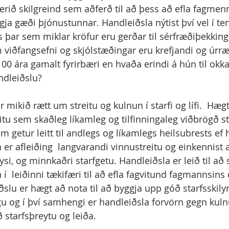
erið skilgreind sem aðferð til að þess að efla fagmen
ja gæði þjónustunnar. Handleiðsla nýtist því vel í te
s þar sem miklar kröfur eru gerðar til sérfræðiþekking
em viðfangsefni og skjólstæðingar eru krefjandi og úrr
100 ára gamalt fyrirbæri en hvaða erindi á hún til okka
ndleiðslu?
 mikið rætt um streitu og kulnun í starfi og lífi.  Hægt
eitu sem skaðleg líkamleg og tilfinningaleg viðbrögð s
m getur leitt til andlegs og líkamlegs heilsubrests ef 
er afleiðing  langvarandi vinnustreitu og einkennist a
i, og minnkaðri starfgetu. Handleiðsla er leið til að 
 í  leiðinni tækifæri til að efla fagvitund fagmannsins 
ðslu er hægt að nota til að byggja upp góð starfsskily
 og í því samhengi er handleiðsla forvörn gegn kulnu
 starfsþreytu og leiða.