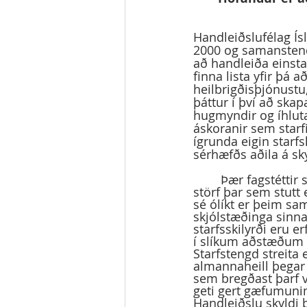
Handleiðslufélag Ísl
2000 og samanstendur
að handleiða einsta
finna lista yfir þá
heilbrigðisþjónustu
þáttur í því að skapa
hugmyndir og íhluta
áskoranir sem starfi
ígrunda eigin starf
sérhæfðs aðila á sky
	Þær fagstéttir sem hér eru hafðar í huga eiga það sameiginlegt að hafa valið sér 
störf þar sem stutt
sé ólíkt er þeim sa
skjólstæðinga sinna.
starfsskilyrði eru e
í slíkum aðstæðum er
Starfstengd streita
almannaheill þegar 
sem bregðast þarf v
geti gert gæfumunin
Handleiðslu skyldi 