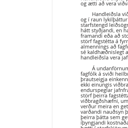
og ætti að vera viðv
	Handleiðsla við fagfólk er ekki munaður heldur ávinningur viðkomandi stofnana 
og í raun lykilþátt
starfstengd leiðsögn
hátt styðjandi, en h
framandi eða að sto
störf fagstétta á f
almennings að fagfól
sé kaldhæðnislegt 
handleiðsla vera jaf
	Á undanförnum mánuðum höfum við orðið vitni að því hvað við eigum öflugt 
fagfólk á sviði hei
þrautseigja einkenn
ekki einungis viðb
endurspeglar jafnfr
störf þeirra fagstét
viðbragðshæfni, umhy
verður meira en get
varðandi nauðsyn þe
þeirra þátta sem ge
íþyngjandi kostnaða