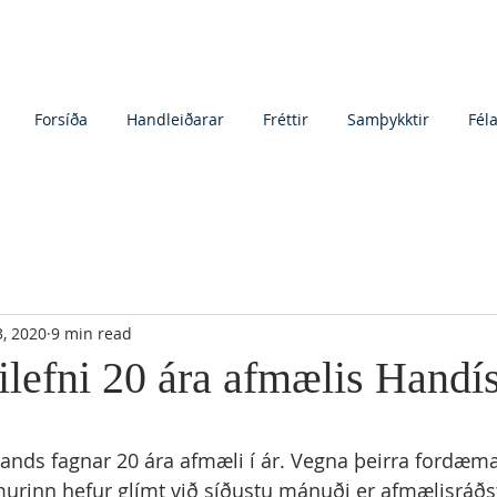
Forsíða
Handleiðarar
Fréttir
Samþykktir
Fél
3, 2020
9 min read
tilefni 20 ára afmælis Handí
lands fagnar 20 ára afmæli í ár. Vegna þeirra fordæm
rinn hefur glímt við síðustu mánuði er afmælisráðs