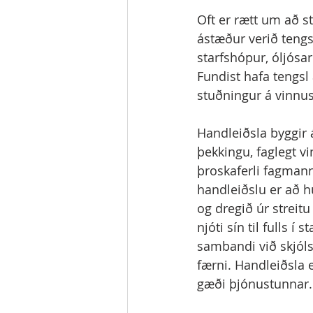
Oft er rætt um að s
ástæður verið tengsl
starfshópur, óljósa
Fundist hafa tengsl
stuðningur á vinnust
Handleiðsla byggir
þekkingu, faglegt v
þroskaferli fagmanns
handleiðslu er að hú
og dregið úr streitu
njóti sín til fulls í
sambandi við skjóls
færni. Handleiðsla 
gæði þjónustunnar.