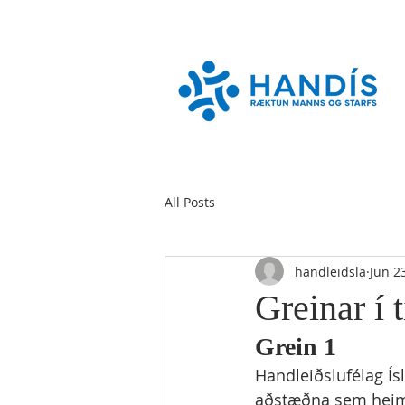
All Posts
handleidsla
Jun 2
Greinar í 
Grein 1
Handleiðslufélag Ís
aðstæðna sem heimu