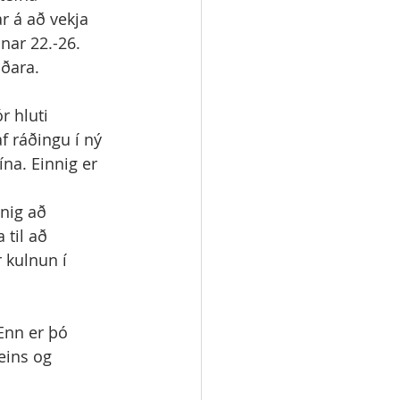
r á að vekja 
nar 22.-26. 
ðara. 
r hluti 
f ráðingu í ný 
ína. Einnig er 
 
nig að 
 til að 
 kulnun í 
Enn er þó 
eins og 