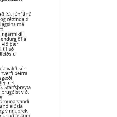
ð 23. júní árið 
g réttinda til 
élagsins má 
em 
ingarmikill 
t endurgjöf á 
 við þær 
 til að 
leiðslu 
hverfi þeirra 
fsgæði 
lega ef 
ð. Starfsþreyta 
 brugðist við. 
r 
jórnunarvandi 
andleiðsla 
og vinnuþrek. 
engur að óskum 