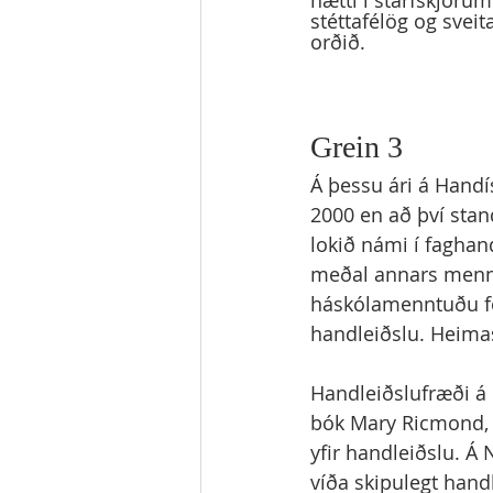
hætti í starfskjöru
stéttafélög og sveit
orðið. 
Grein 3
Á þessu ári á Handís
2000 en að því stan
lokið námi í fagha
meðal annars mennt
háskólamenntuðu fó
handleiðslu. Heima
Handleiðslufræði á 
bók Mary Ricmond,
yfir handleiðslu. Á
víða skipulegt hand