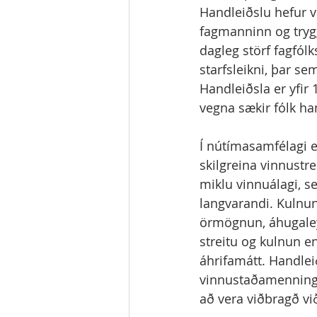
Handleiðslu hefur v
fagmanninn og trygg
dagleg störf fagfólk
starfsleikni, þar s
Handleiðsla er yfir 
vegna sækir fólk ha
Í nútímasamfélagi er
skilgreina vinnustr
miklu vinnuálagi, se
langvarandi. Kulnun 
örmögnun, áhugaleys
streitu og kulnun en
áhrifamátt. Handlei
vinnustaðamenningu
að vera viðbragð við