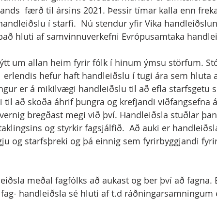
ands  færð til ársins 2021. Þessir tímar kalla enn freka
handleiðslu í starfi.  Nú stendur yfir Vika handleiðslun
r það hluti af samvinnuverkefni Evrópusamtaka handlei
ýtt um allan heim fyrir fólk í hinum ýmsu störfum. Stó
 erlendis hefur haft handleiðslu í tugi ára sem hluta a
ngur er á mikilvægi handleiðslu til að efla starfsgetu s
 til að skoða áhrif þungra og krefjandi viðfangsefna á
ernig bregðast megi við því. Handleiðsla stuðlar þan
aklingsins og styrkir fagsjálfið.  Að auki er handleiðsla
u og starfsþreki og þá einnig sem fyrirbyggjandi fyrir
leiðsla meðal fagfólks að aukast og ber því að fagna. 
 fag- handleiðsla sé hluti af t.d ráðningarsamningum 